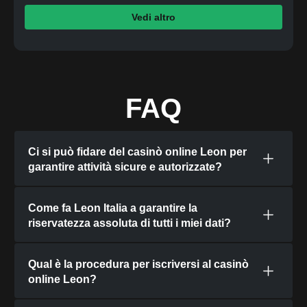
Vedi altro
FAQ
Ci si può fidare del casinò online Leon per
garantire attività sicure e autorizzate?
Come fa Leon Italia a garantire la
riservatezza assoluta di tutti i miei dati?
Qual è la procedura per iscriversi al casinò
online Leon?