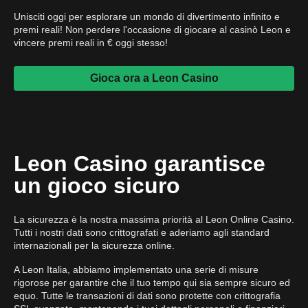
Unisciti oggi per esplorare un mondo di divertimento infinito e
premi reali! Non perdere l'occasione di giocare al casinò Leon e
vincere premi reali in € oggi stesso!
Gioca ora a Leon Casino
Leon Casino garantisce
un gioco sicuro
La sicurezza è la nostra massima priorità al Leon Online Casino.
Tutti i nostri dati sono crittografati e aderiamo agli standard
internazionali per la sicurezza online.
A Leon Italia, abbiamo implementato una serie di misure
rigorose per garantire che il tuo tempo qui sia sempre sicuro ed
equo. Tutte le transazioni di dati sono protette con crittografia