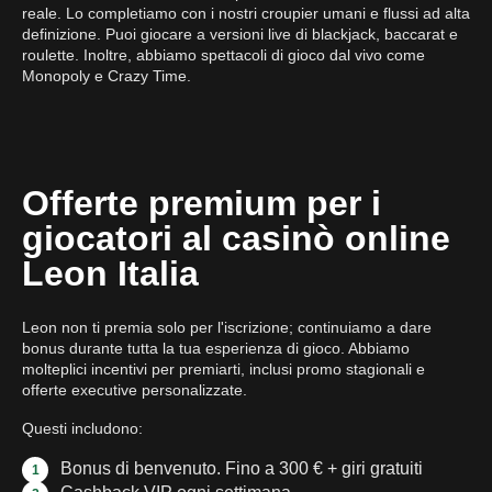
reale. Lo completiamo con i nostri croupier umani e flussi ad alta
definizione. Puoi giocare a versioni live di blackjack, baccarat e
roulette. Inoltre, abbiamo spettacoli di gioco dal vivo come
Monopoly e Crazy Time.
Offerte premium per i
giocatori al casinò online
Leon Italia
Leon non ti premia solo per l'iscrizione; continuiamo a dare
bonus durante tutta la tua esperienza di gioco. Abbiamo
molteplici incentivi per premiarti, inclusi promo stagionali e
offerte executive personalizzate.
Questi includono:
Bonus di benvenuto. Fino a 300 € + giri gratuiti