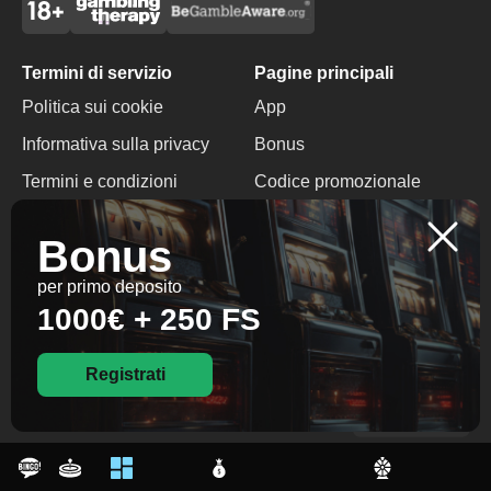
Termini di servizio
Pagine principali
Politica sui cookie
App
Informativa sulla privacy
Bonus
Termini e condizioni
Codice promozionale
Gioco Responsabile
Nessun bonus senza
Bonus
deposito
per primo deposito
Contatti
1000€ + 250 FS
+1 514 623 1619
info@leoncasinos.org
Registrati
© 2026 All Rights
Reserved.