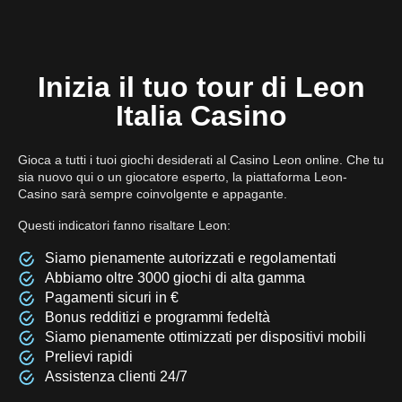
Inizia il tuo tour di Leon
Italia Casino
Gioca a tutti i tuoi giochi desiderati al Casino Leon online. Che tu
sia nuovo qui o un giocatore esperto, la piattaforma Leon-
Casino sarà sempre coinvolgente e appagante.
Questi indicatori fanno risaltare Leon:
Siamo pienamente autorizzati e regolamentati
Abbiamo oltre 3000 giochi di alta gamma
Pagamenti sicuri in €
Bonus redditizi e programmi fedeltà
Siamo pienamente ottimizzati per dispositivi mobili
Prelievi rapidi
Assistenza clienti 24/7