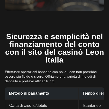
Sicurezza e semplicità nel
finanziamento del conto
con il sito del casinò Leon
Italia
Effettuare operazioni bancarie con noi a Leon non potrebbe
essere più fluido o sicuro. Offriamo una varietà di metodi di
deposito e prelievo affidabili in €.
Metodo di pagamento
Tempo di elab
Carta di credito/debito
Istantaneo