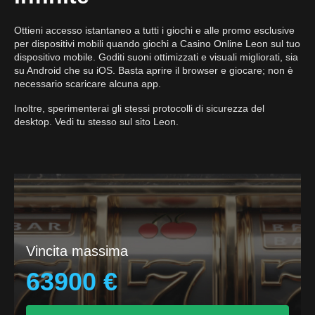
Ottieni accesso istantaneo a tutti i giochi e alle promo esclusive
per dispositivi mobili quando giochi a Casino Online Leon sul tuo
dispositivo mobile. Goditi suoni ottimizzati e visuali migliorati, sia
su Android che su iOS. Basta aprire il browser e giocare; non è
necessario scaricare alcuna app.
Inoltre, sperimenterai gli stessi protocolli di sicurezza del
desktop. Vedi tu stesso sul sito Leon.
Vincita massima
63900 €