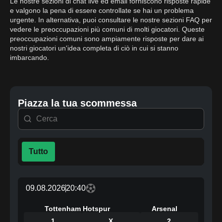
Le nostre sezioni di chat live ed email forniscono risposte rapide
e valgono la pena di essere controllate se hai un problema
urgente. In alternativa, puoi consultare le nostre sezioni FAQ per
vedere le preoccupazioni più comuni di molti giocatori. Queste
preoccupazioni comuni sono ampiamente risposte per dare ai
nostri giocatori un'idea completa di ciò in cui si stanno
imbarcando.
Piazza la tua scommessa
Tutto
09.08.2026
20:40
Tottenham Hotspur
Arsenal
1
X
2