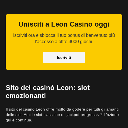
Unisciti a Leon Casino oggi
Iscriviti ora e sblocca il tuo bonus di benvenuto più
l'accesso a oltre 3000 giochi.
Iscriviti
Sito del casinò Leon: slot
emozionanti
Il sito del casinò Leon offre molto da godere per tutti gli amanti
delle slot. Ami le slot classiche o i jackpot progressivi? L'azione
qui è continua.