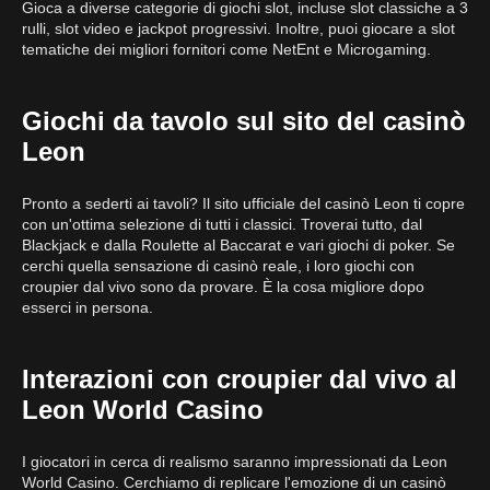
Gioca a diverse categorie di giochi slot, incluse slot classiche a 3
rulli, slot video e jackpot progressivi. Inoltre, puoi giocare a slot
tematiche dei migliori fornitori come NetEnt e Microgaming.
Giochi da tavolo sul sito del casinò
Leon
Pronto a sederti ai tavoli? Il sito ufficiale del casinò Leon ti copre
con un'ottima selezione di tutti i classici. Troverai tutto, dal
Blackjack e dalla Roulette al Baccarat e vari giochi di poker. Se
cerchi quella sensazione di casinò reale, i loro giochi con
croupier dal vivo sono da provare. È la cosa migliore dopo
esserci in persona.
Interazioni con croupier dal vivo al
Leon World Casino
I giocatori in cerca di realismo saranno impressionati da Leon
World Casino. Cerchiamo di replicare l'emozione di un casinò