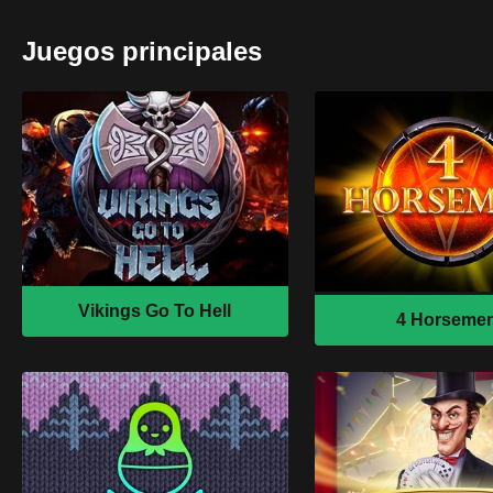
Requisitos De Apuesta Para El Bono Sin Depósito Del 
Juegos principales
Cómo Los Multiplicadores De Apuesta Cambian Sus Pa
Cómo Seguir Con Éxito Las Normas De Apuesta
Límites En Los Juegos Que Utilizan El Bono Sin Depósit
Cuándo Puede Utilizar Y Retirar El Bono
Plazos Para Los Retiros Y Normas Sobre Cuándo Cadu
Cómo Gestionar Las Fechas De Caducidad
Formas Permitidas De Retirar Las Ganancias
Vikings Go To Hell
4 Horseme
Cosas Que No Debe Hacer Al Canjear El Bono
Cómo Convertir El Dinero Del Bono En Dinero Real
Elegir Juegos Y Llevar Un Seguimiento De Las Apuesta
Preparación Para El Retiro Y Consejos Prácticos