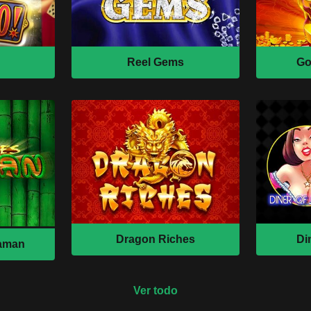
Sin Depósito
Reel Gems
Go
y Problemas
Casino Leon
Dragon Riches
Di
haman
Ver todo