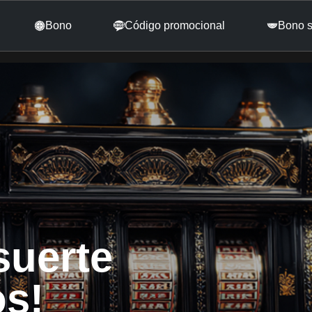
Bono
Código promocional
Bono s
suerte
s!