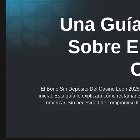
Una Guía
Sobre E
El Bono Sin Depósito Del Casino Leon 2025 e
inicial. Esta guía le explicará cómo reclamar
comenzar. Sin necesidad de compromiso fina