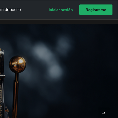
in depósito
Iniciar sesión
Registrarse