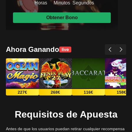
Horas
Minutos
Segundos
Obtener Bono
Ahora Ganando
227€
268€
116€
158€
Requisitos de Apuesta
Antes de que los usuarios puedan retirar cualquier recompensa