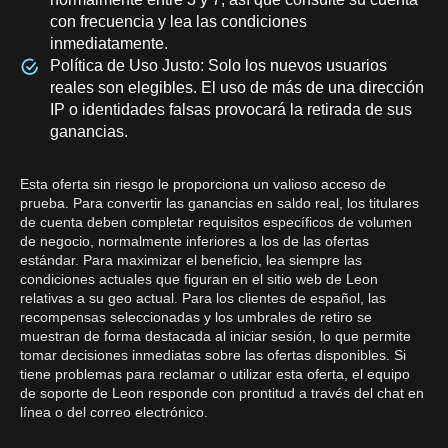
con frecuencia y lea las condiciones
inmediatamente.
Política de Uso Justo: Solo los nuevos usuarios
reales son elegibles. El uso de más de una dirección
IP o identidades falsas provocará la retirada de sus
ganancias.
Esta oferta sin riesgo le proporciona un valioso acceso de
prueba. Para convertir las ganancias en saldo real, los titulares
de cuenta deben completar requisitos específicos de volumen
de negocio, normalmente inferiores a los de las ofertas
estándar. Para maximizar el beneficio, lea siempre las
condiciones actuales que figuran en el sitio web de Leon
relativas a su geo actual. Para los clientes de español, las
recompensas seleccionadas y los umbrales de retiro se
muestran de forma destacada al iniciar sesión, lo que permite
tomar decisiones inmediatas sobre las ofertas disponibles. Si
tiene problemas para reclamar o utilizar esta oferta, el equipo
de soporte de Leon responde con prontitud a través del chat en
línea o del correo electrónico.