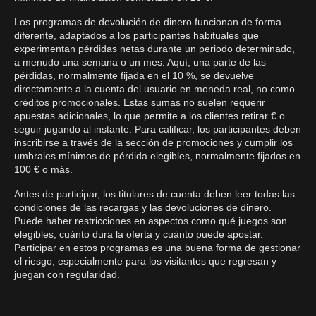
Los programas de devolución de dinero funcionan de forma
diferente, adaptados a los participantes habituales que
experimentan pérdidas netas durante un periodo determinado,
a menudo una semana o un mes. Aquí, una parte de las
pérdidas, normalmente fijada en el 10 %, se devuelve
directamente a la cuenta del usuario en moneda real, no como
créditos promocionales. Estas sumas no suelen requerir
apuestas adicionales, lo que permite a los clientes retirar € o
seguir jugando al instante. Para calificar, los participantes deben
inscribirse a través de la sección de promociones y cumplir los
umbrales mínimos de pérdida elegibles, normalmente fijados en
100 € o más.
Antes de participar, los titulares de cuenta deben leer todas las
condiciones de las recargas y las devoluciones de dinero.
Puede haber restricciones en aspectos como qué juegos son
elegibles, cuánto dura la oferta y cuánto puede apostar.
Participar en estos programas es una buena forma de gestionar
el riesgo, especialmente para los visitantes que regresan y
juegan con regularidad.