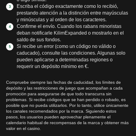
Escriba el código exactamente como lo recibió,
prestando atención a la distinción entre mayúsculas
y minúsculas y al orden de los caracteres.
Confirme el envío. Cuando los rabans minoristas
deban notificarle KilimExpanded o mostrarlo en el
saldo de sus fondos.
Si recibe un error (como un código no válido o
caducado), consulte las condiciones. Algunas solo
pueden aplicarse a determinadas regiones o
requerir un depósito mínimo en €.
Compruebe siempre las fechas de caducidad, los límites de
depósito y las restricciones de juego que acompañan a cada
promoción para asegurarse de que todo transcurra sin
problemas. Si recibe códigos que se han perdido o robado, es
posible que no pueda utilizarlos. Por lo tanto, utilice únicamente
los canales recomendados por la marca. Siguiendo estos
pasos, los usuarios pueden aprovechar plenamente el
calendario habitual de recompensas de la marca y obtener más
valor en el casino.