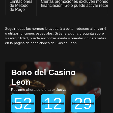
Limitaciones
Ciertas promociones excluyen monederos
de Método
financiación. Solo puede activar recom
de Pago
Seguir todas las normas le ayudará a evitar retrasos al enviar €
o utilizar funciones especiales. Si tiene alguna pregunta sobre
su elegibilidad, puede encontrar ayuda y orientación detalladas
en la página de condiciones del Casino Leon.
Bono del Casino
Leon
Reclame ahora su oferta exclusiva
52
12
28