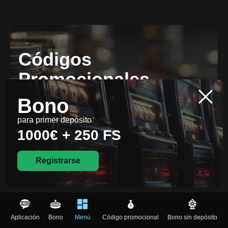
Códigos
Promocionales
Exclusivos
Bono
para primer depósito
Desbloquee bonos ocultos del Casino Leon
1000€ + 250 FS
Encontrar Códigos
Registrarse
Aplicación
Bono
Menú
Código promocional
Bono sin depósito