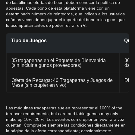
de las últimas ofertas de Leon, deben conocer la política de
apuestas. Cada bono de esta plataforma viene con un
determinado número de reintegros, que indican a los usuarios
cuántas veces deben jugar el importe del bono o los giros que
lo acompañan antes de poder retirar en €.
Tipo de Juegos
Que 
35 tragaperras en el Paquete de Bienvenida
30 m
(sin incluir algunos proveedores)
dan 1
Oferta de Recarga: 40 Tragaperras y Juegos de
Diez
Mesa (sin crupier en vivo)
Las máquinas tragaperras suelen representar el 100% of the
turnover requirements, but card and table games may only
make up 10%–20 %. Los eventos con crupier en vivo rara vez
cuentan. Compruebe siempre las condiciones directamente en
la página de la oferta correspondiente; ocasionalmente,