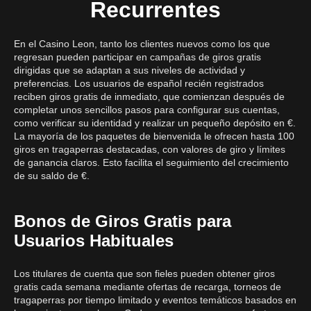
Recurrentes
En el Casino Leon, tanto los clientes nuevos como los que
regresan pueden participar en campañas de giros gratis
dirigidas que se adaptan a sus niveles de actividad y
preferencias. Los usuarios de español recién registrados
reciben giros gratis de inmediato, que comienzan después de
completar unos sencillos pasos para configurar sus cuentas,
como verificar su identidad y realizar un pequeño depósito en €.
La mayoría de los paquetes de bienvenida le ofrecen hasta 100
giros en tragaperras destacadas, con valores de giro y límites
de ganancia claros. Esto facilita el seguimiento del crecimiento
de su saldo de €.
Bonos de Giros Gratis para
Usuarios Habituales
Los titulares de cuenta que son fieles pueden obtener giros
gratis cada semana mediante ofertas de recarga, torneos de
tragaperras por tiempo limitado y eventos temáticos basados en