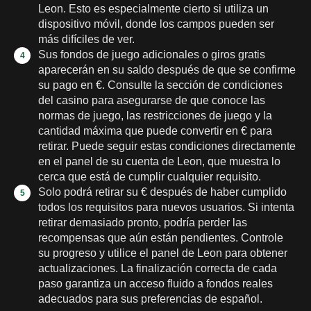
Leon. Esto es especialmente cierto si utiliza un
dispositivo móvil, donde los campos pueden ser
más difíciles de ver.
Sus fondos de juego adicionales o giros gratis
aparecerán en su saldo después de que se confirme
su pago en €. Consulte la sección de condiciones
del casino para asegurarse de que conoce las
normas de juego, las restricciones de juego y la
cantidad máxima que puede convertir en € para
retirar. Puede seguir estas condiciones directamente
en el panel de su cuenta de Leon, que muestra lo
cerca que está de cumplir cualquier requisito.
Solo podrá retirar su € después de haber cumplido
todos los requisitos para nuevos usuarios. Si intenta
retirar demasiado pronto, podría perder las
recompensas que aún están pendientes. Controle
su progreso y utilice el panel de Leon para obtener
actualizaciones. La finalización correcta de cada
paso garantiza un acceso fluido a fondos reales
adecuados para sus preferencias de español.