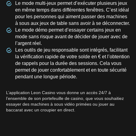
Le mode multi-jeux permet d’exécuter plusieurs jeux
en même temps dans différentes fenêtres. C’est idéal
pour les personnes qui aiment passer des machines
à sous aux jeux de table sans avoir à se déconnecter.
Le mode démo permet d’essayer certains jeux en
mode sans risque avant de décider de jouer avec de
l’argent réel.
Les outils de jeu responsable sont intégrés, facilitant
la vérification rapide de votre solde en € et l’obtention
de rappels pour la durée des sessions. Cela vous
permet de jouer confortablement et en toute sécurité
pendant une longue période.
L’application Leon Casino vous donne un accès 24/7 à
l’ensemble de son portefeuille de casino, que vous souhaitiez
essayer des machines à sous vidéo primées ou jouer au
baccarat avec un croupier en direct.