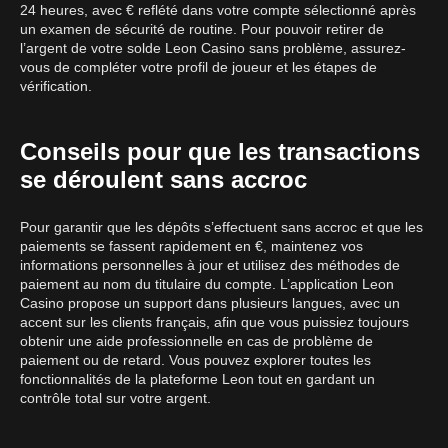
24 heures, avec € reflété dans votre compte sélectionné après
un examen de sécurité de routine. Pour pouvoir retirer de
l’argent de votre solde Leon Casino sans problème, assurez-
vous de compléter votre profil de joueur et les étapes de
vérification.
Conseils pour que les transactions
se déroulent sans accroc
Pour garantir que les dépôts s’effectuent sans accroc et que les
paiements se fassent rapidement en €, maintenez vos
informations personnelles à jour et utilisez des méthodes de
paiement au nom du titulaire du compte. L’application Leon
Casino propose un support dans plusieurs langues, avec un
accent sur les clients français, afin que vous puissiez toujours
obtenir une aide professionnelle en cas de problème de
paiement ou de retard. Vous pouvez explorer toutes les
fonctionnalités de la plateforme Leon tout en gardant un
contrôle total sur votre argent.