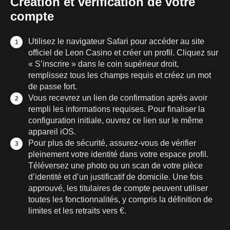
Création et vérification de votre
compte
Utilisez le navigateur Safari pour accéder au site
officiel de Leon Casino et créer un profil. Cliquez sur
« S’inscrire » dans le coin supérieur droit,
remplissez tous les champs requis et créez un mot
de passe fort.
Vous recevrez un lien de confirmation après avoir
rempli les informations requises. Pour finaliser la
configuration initiale, ouvrez ce lien sur le même
appareil iOS.
Pour plus de sécurité, assurez-vous de vérifier
pleinement votre identité dans votre espace profil.
Téléversez une photo ou un scan de votre pièce
d’identité et d’un justificatif de domicile. Une fois
approuvé, les titulaires de compte peuvent utiliser
toutes les fonctionnalités, y compris la définition de
limites et les retraits vers €.