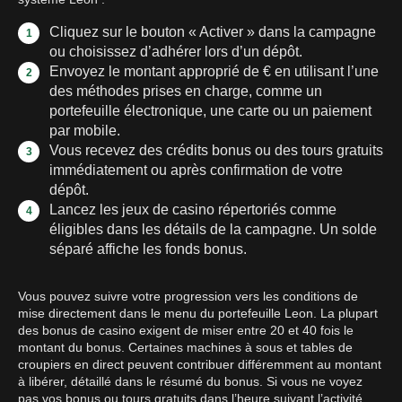
Cliquez sur le bouton « Activer » dans la campagne
ou choisissez d’adhérer lors d’un dépôt.
Envoyez le montant approprié de € en utilisant l’une
des méthodes prises en charge, comme un
portefeuille électronique, une carte ou un paiement
par mobile.
Vous recevez des crédits bonus ou des tours gratuits
immédiatement ou après confirmation de votre
dépôt.
Lancez les jeux de casino répertoriés comme
éligibles dans les détails de la campagne. Un solde
séparé affiche les fonds bonus.
Vous pouvez suivre votre progression vers les conditions de
mise directement dans le menu du portefeuille Leon. La plupart
des bonus de casino exigent de miser entre 20 et 40 fois le
montant du bonus. Certaines machines à sous et tables de
croupiers en direct peuvent contribuer différemment au montant
à libérer, détaillé dans le résumé du bonus. Si vous ne voyez
pas vos bonus ou tours gratuits dans l’heure suivant l’activité