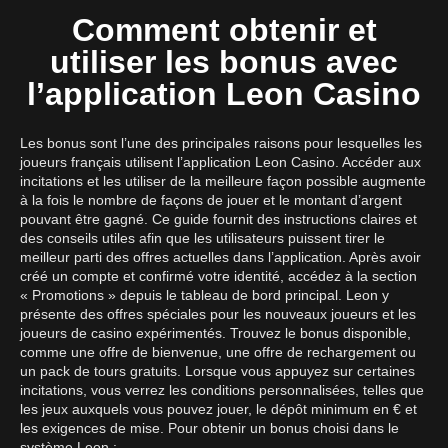
Comment obtenir et
utiliser les bonus avec
l’application Leon Casino
Les bonus sont l’une des principales raisons pour lesquelles les
joueurs français utilisent l’application Leon Casino. Accéder aux
incitations et les utiliser de la meilleure façon possible augmente
à la fois le nombre de façons de jouer et le montant d’argent
pouvant être gagné. Ce guide fournit des instructions claires et
des conseils utiles afin que les utilisateurs puissent tirer le
meilleur parti des offres actuelles dans l’application. Après avoir
créé un compte et confirmé votre identité, accédez à la section
« Promotions » depuis le tableau de bord principal. Leon y
présente des offres spéciales pour les nouveaux joueurs et les
joueurs de casino expérimentés. Trouvez le bonus disponible,
comme une offre de bienvenue, une offre de rechargement ou
un pack de tours gratuits. Lorsque vous appuyez sur certaines
incitations, vous verrez les conditions personnalisées, telles que
les jeux auxquels vous pouvez jouer, le dépôt minimum en € et
les exigences de mise. Pour obtenir un bonus choisi dans le
système Leon :