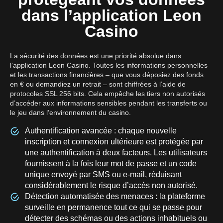
dans l’application Leon
Casino
La sécurité des données est une priorité absolue dans
l’application Leon Casino. Toutes les informations personnelles
et les transactions financières – que vous déposiez des fonds
en € ou demandiez un retrait – sont chiffrées à l’aide de
protocoles SSL 256 bits. Cela empêche les tiers non autorisés
d’accéder aux informations sensibles pendant les transferts ou
le jeu dans l’environnement du casino.
Authentification avancée : chaque nouvelle
inscription et connexion ultérieure est protégée par
une authentification à deux facteurs. Les utilisateurs
fournissent à la fois leur mot de passe et un code
unique envoyé par SMS ou e-mail, réduisant
considérablement le risque d’accès non autorisé.
Détection automatisée des menaces : la plateforme
surveille en permanence tout ce qui se passe pour
détecter des schémas ou des actions inhabituels ou