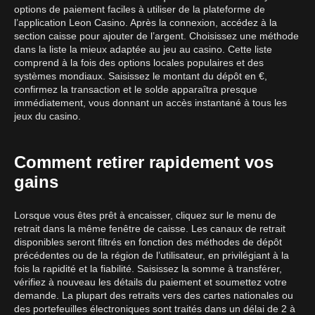
options de paiement faciles à utiliser de la plateforme de
l’application Leon Casino. Après la connexion, accédez à la
section caisse pour ajouter de l’argent. Choisissez une méthode
dans la liste la mieux adaptée au jeu au casino. Cette liste
comprend à la fois des options locales populaires et des
systèmes mondiaux. Saisissez le montant du dépôt en €,
confirmez la transaction et le solde apparaîtra presque
immédiatement, vous donnant un accès instantané à tous les
jeux du casino.
Comment retirer rapidement vos
gains
Lorsque vous êtes prêt à encaisser, cliquez sur le menu de
retrait dans la même fenêtre de caisse. Les canaux de retrait
disponibles seront filtrés en fonction des méthodes de dépôt
précédentes ou de la région de l’utilisateur, en privilégiant à la
fois la rapidité et la fiabilité. Saisissez la somme à transférer,
vérifiez à nouveau les détails du paiement et soumettez votre
demande. La plupart des retraits vers des cartes nationales ou
des portefeuilles électroniques sont traités dans un délai de 2 à