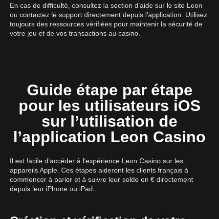
En cas de difficulté, consultez la section d’aide sur le site Leon
ou contactez le support directement depuis l’application. Utilisez
toujours des ressources vérifiées pour maintenir la sécurité de
votre jeu et de vos transactions au casino.
Guide étape par étape
pour les utilisateurs iOS
sur l’utilisation de
l’application Leon Casino
Il est facile d’accéder à l’expérience Leon Casino sur les
appareils Apple. Ces étapes aideront les clients français à
commencer à parier et à suivre leur solde en € directement
depuis leur iPhone ou iPad.