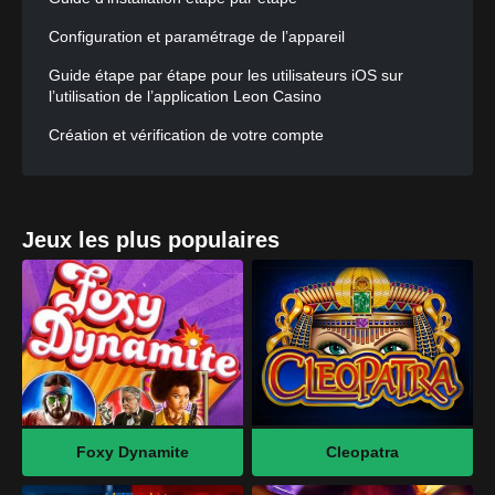
Configuration et paramétrage de l’appareil
Guide étape par étape pour les utilisateurs iOS sur
l’utilisation de l’application Leon Casino
Création et vérification de votre compte
Ajout du raccourci sur l’écran d’accueil
Meilleurs moyens de paiement pris en charge dans
l’application Leon Casino
Jeux les plus populaires
Comment s’inscrire et vérifier votre compte dans
l’application Leon Casino
Fonctions de sécurité protégeant vos données dans
l’application Leon Casino
Premiers pas avec votre premier dépôt et retrait dans
l’application Leon Casino
Comment retirer rapidement vos gains
Foxy Dynamite
Cleopatra
Conseils pour que les transactions se déroulent sans