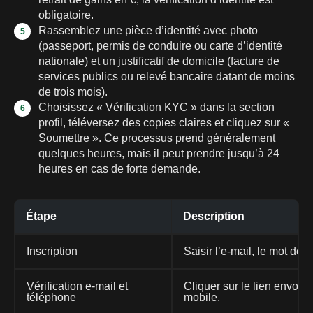
obligatoire.
Rassemblez une pièce d’identité avec photo
(passeport, permis de conduire ou carte d’identité
nationale) et un justificatif de domicile (facture de
services publics ou relevé bancaire datant de moins
de trois mois).
Choisissez « Vérification KYC » dans la section
profil, téléversez des copies claires et cliquez sur «
Soumettre ». Ce processus prend généralement
quelques heures, mais il peut prendre jusqu’à 24
heures en cas de forte demande.
Étape
Description
Inscription
Saisir l’e-mail, le mot de 
Vérification e-mail et
Cliquer sur le lien envoyé 
téléphone
mobile.