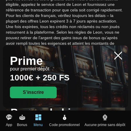
éligible, appelez le service client de Leon et fournissez une
référence de transaction pour que cela soit corrigé rapidement.
Pour les clients de français, vérifiez toujours les délais – la
plupart des offres Leon expirent 3 à 7 jours après activation.
Une fois expirées, tous les crédits non réclamés ou non joués
retournent à la plateforme. Selon les règles de Leon, vous ne
pouvez retirer de l’argent des gains issus de bonus qu’après
avoir rempli toutes les exigences et atteint les montants de
retrait minimum en €. Consulter les règles de la nouvelle
campagne et ajuster les montants de dépôt pour correspondre
Prime
aux seuils de bonus vous aide à tirer le meilleur parti de votre
argent tout en vous amusant et en restant en sécurité dans la
pour premier dépôt
section casino.
1000€ + 250 FS
S'inscrire
Bonus de bienvenue
Réclamez votre bonus et commencez à jouer
App
Bonus
Menu
Code promotionnel
Aucune prime sans dépôt