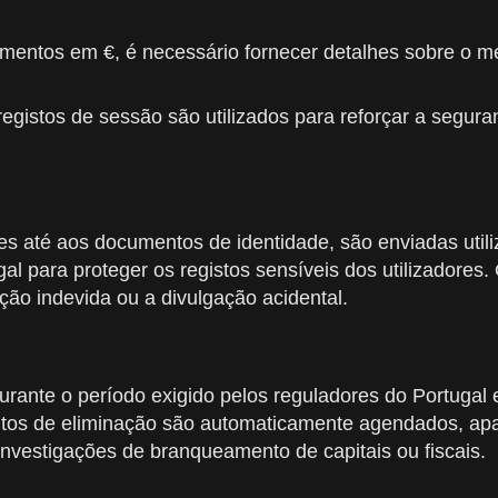
mentos em €, é necessário fornecer detalhes sobre o m
e registos de sessão são utilizados para reforçar a segur
es até aos documentos de identidade, são enviadas utili
para proteger os registos sensíveis dos utilizadores. 
ção indevida ou a divulgação acidental.
rante o período exigido pelos reguladores do Portugal e
ntos de eliminação são automaticamente agendados, ap
investigações de branqueamento de capitais ou fiscais.