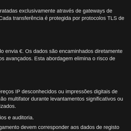
tratadas exclusivamente através de gateways de
da transferência é protegida por protocolos TLS de
do envia €. Os dados são encaminhados diretamente
cos avançados. Esta abordagem elimina o risco de
reços IP desconhecidos ou impressões digitais de
ão multifator durante levantamentos significativos ou
izados.
os e auditoria.
pagamento devem corresponder aos dados de registo