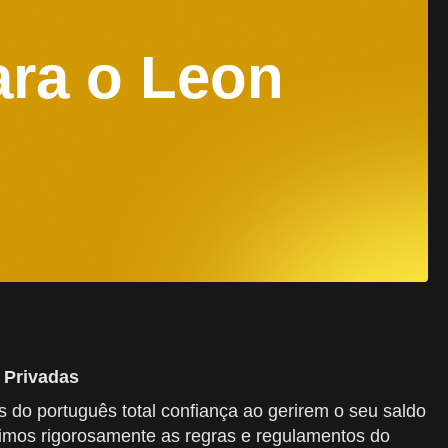
ara o Leon
 Privadas
s do português total confiança ao gerirem o seu saldo
rimos rigorosamente as regras e regulamentos do