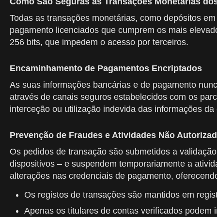
Como São Seguras as Transações Monetárias do
Todas as transações monetárias, como depósitos em 
pagamento licenciados que cumprem os mais elevado
256 bits, que impedem o acesso por terceiros.
Encaminhamento de Pagamentos Encriptados
As suas informações bancárias e de pagamento nunc
através de canais seguros estabelecidos com os parc
interceção ou utilização indevida das informações da 
Prevenção de Fraudes e Atividades Não Autoriza
Os pedidos de transação são submetidos a validação
dispositivos – e suspendem temporariamente a atividad
alterações nas credenciais de pagamento, oferecendo
Os registos de transações são mantidos em registo
Apenas os titulares de contas verificados podem