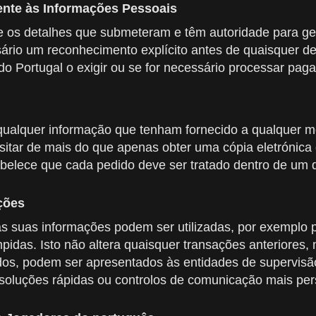
mente às Informações Pessoais
 os detalhes que submeteram e têm autoridade para gerir
essário um reconhecimento explícito antes de quaisquer 
 do Portugal o exigir ou se for necessário processar p
r qualquer informação que tenham fornecido a qualquer m
sitar de mais do que apenas obter uma cópia eletrónica
stabelece que cada pedido deve ser tratado dentro de um
ções
 suas informações podem ser utilizadas, por exemplo pa
mpidas. Isto não altera quaisquer transações anteriores
os, podem ser apresentados às entidades de supervisão 
a soluções rápidas ou controlos de comunicação mais per