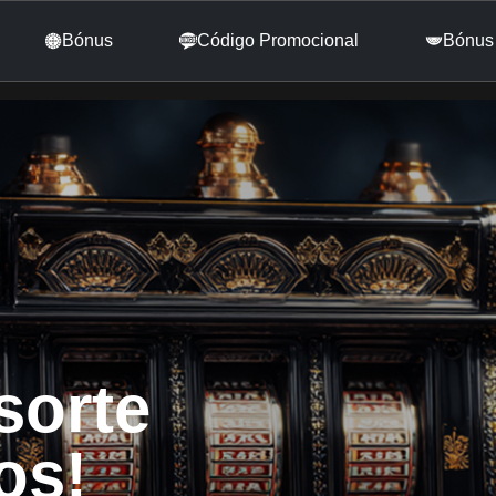
Bónus
Código Promocional
Bónus
sorte
os!