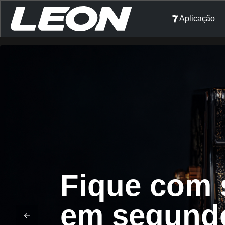
Aplicação
Fique com 
em segund