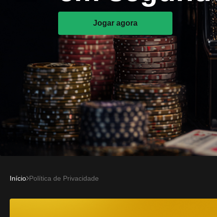
Jogar agora
Início
Política de Privacidade