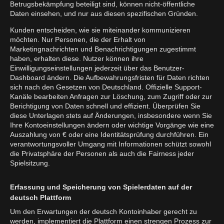
Betrugsbekämpfung beteiligt sind, können nicht-öffentliche
Daten einsehen, und nur aus diesen spezifischen Gründen.
Kunden entscheiden, wie sie miteinander kommunizieren
möchten. Nur Personen, die der Erhalt von
Marketingnachrichten und Benachrichtigungen zugestimmt
haben, erhalten diese. Nutzer können ihre
Einwilligungseinstellungen jederzeit über das Benutzer-
Dashboard ändern. Die Aufbewahrungsfristen für Daten richten
sich nach den Gesetzen von Deutschland. Offizielle Support-
Kanäle bearbeiten Anfragen zur Löschung, zum Zugriff oder zur
Berichtigung von Daten schnell und effizient. Überprüfen Sie
diese Unterlagen stets auf Änderungen, insbesondere wenn Sie
Ihre Kontoeinstellungen ändern oder wichtige Vorgänge wie eine
Auszahlung von € oder eine Identitätsprüfung durchführen. Ein
verantwortungsvoller Umgang mit Informationen schützt sowohl
die Privatsphäre der Personen als auch die Fairness jeder
Spielsitzung.
Erfassung und Speicherung von Spielerdaten auf der
deutsch Plattform
Um den Erwartungen der deutsch Kontoinhaber gerecht zu
werden, implementiert die Plattform einen strengen Prozess zur