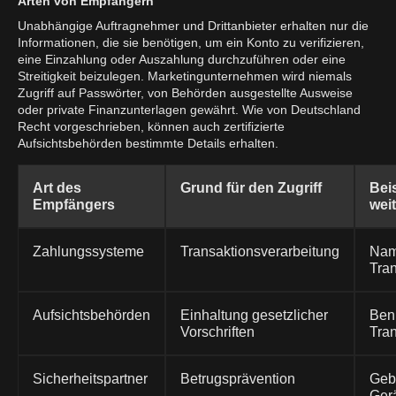
Arten von Empfängern
Unabhängige Auftragnehmer und Drittanbieter erhalten nur die
Informationen, die sie benötigen, um ein Konto zu verifizieren,
eine Einzahlung oder Auszahlung durchzuführen oder eine
Streitigkeit beizulegen. Marketingunternehmen wird niemals
Zugriff auf Passwörter, von Behörden ausgestellte Ausweise
oder private Finanzunterlagen gewährt. Wie von Deutschland
Recht vorgeschrieben, können auch zertifizierte
Aufsichtsbehörden bestimmte Details erhalten.
Art des
Grund für den Zugriff
Beis
Empfängers
wei
Zahlungssysteme
Transaktionsverarbeitung
Nam
Tran
Aufsichtsbehörden
Einhaltung gesetzlicher
Benu
Vorschriften
Tra
Sicherheitspartner
Betrugsprävention
Geb
Ger