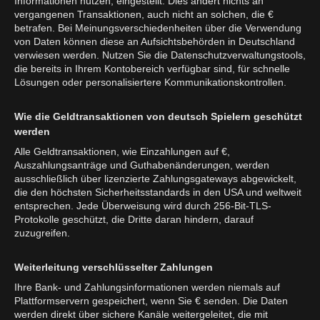
Informationen nutzen, eingestellt. Dies ändert nichts an
vergangenen Transaktionen, auch nicht an solchen, die €
betrafen. Bei Meinungsverschiedenheiten über die Verwendung
von Daten können diese an Aufsichtsbehörden in Deutschland
verwiesen werden. Nutzen Sie die Datenschutzverwaltungstools,
die bereits in Ihrem Kontobereich verfügbar sind, für schnelle
Lösungen oder personalisiertere Kommunikationskontrollen.
Wie die Geldtransaktionen von deutsch Spielern geschützt
werden
Alle Geldtransaktionen, wie Einzahlungen auf €,
Auszahlungsanträge und Guthabenänderungen, werden
ausschließlich über lizenzierte Zahlungsgateways abgewickelt,
die den höchsten Sicherheitsstandards in den USA und weltweit
entsprechen. Jede Überweisung wird durch 256-Bit-TLS-
Protokolle geschützt, die Dritte daran hindern, darauf
zuzugreifen.
Weiterleitung verschlüsselter Zahlungen
Ihre Bank- und Zahlungsinformationen werden niemals auf
Plattformservern gespeichert, wenn Sie € senden. Die Daten
werden direkt über sichere Kanäle weitergeleitet, die mit