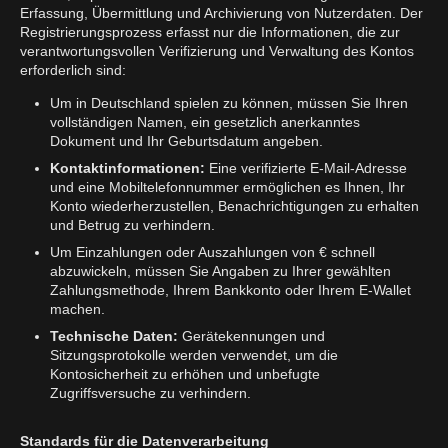
Erfassung, Übermittlung und Archivierung von Nutzerdaten. Der
Registrierungsprozess erfasst nur die Informationen, die zur
verantwortungsvollen Verifizierung und Verwaltung des Kontos
erforderlich sind:
Um in Deutschland spielen zu können, müssen Sie Ihren
vollständigen Namen, ein gesetzlich anerkanntes
Dokument und Ihr Geburtsdatum angeben.
Kontaktinformationen:
Eine verifizierte E-Mail-Adresse
und eine Mobiltelefonnummer ermöglichen es Ihnen, Ihr
Konto wiederherzustellen, Benachrichtigungen zu erhalten
und Betrug zu verhindern.
Um Einzahlungen oder Auszahlungen von € schnell
abzuwickeln, müssen Sie Angaben zu Ihrer gewählten
Zahlungsmethode, Ihrem Bankkonto oder Ihrem E-Wallet
machen.
Technische Daten:
Gerätekennungen und
Sitzungsprotokolle werden verwendet, um die
Kontosicherheit zu erhöhen und unbefugte
Zugriffsversuche zu verhindern.
Standards für die Datenverarbeitung