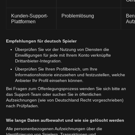
Kunden-Support-
Problemlösung
Benu
Plattformen
Auf
Empfehlungen für deutsch Spieler
Überprüfen Sie vor der Nutzung von Diensten die
Einwilligungen für jede mit Ihrem Konto verknüpfte
Drittanbieter-Integration.
Überprüfen Sie Ihren Profilbereich, um Ihre
Informationshistorie einzusehen und festzustellen, welche
Anbieter Ihr Profil einsehen können.
Bei Fragen zum Offenlegungsprozess wenden Sie sich bitte an
das Support-Team oder suchen Sie in öffentlichen
Aufzeichnungen (wie von Deutschland Recht vorgeschrieben)
nach Prüfpfaden.
Wie lange Daten aufbewahrt und wie sie gelöscht werden
Alle personenbezogenen Aufzeichnungen über die
Identifizierung von Spielern, Transaktionen und