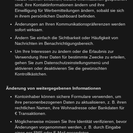
sind, ihre Kontaktinformationen ändern und ihre
Einwilligung für Werbemitteilungen ändern, sobald sie sich
in ihrem persönlichen Dashboard befinden.
Änderungen an Ihren Kommunikationspräferenzen werden
sofort wirksam.
Ändern Sie einfach die Sichtbarkeit oder Häufigkeit von
Nachrichten im Benachrichtigungsbereich.
Um Ihre Interessen zu ändern oder die Erlaubnis zur
Verwendung Ihrer Daten für bestimmte Zwecke zu erteilen,
gehen Sie zum Datenschutzeinstellungsmenü und
aktivieren oder deaktivieren Sie die gewünschten
Kontrollkästchen.
Änderung von weitergegebenen Informationen
Kontoinhaber können sichere Formulare verwenden, um
ihre personenbezogenen Daten zu aktualisieren, z. B. ihren
rechtlichen Namen, ihre Wohnadresse oder Bankdaten für
€ Transaktionen.
Möglicherweise müssen Sie Ihre Identität verifizieren, bevor
Änderungen vorgenommen werden, z. B. durch Eingabe
eines per SMS oder E-Mail gesendeten