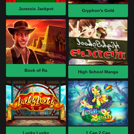
Jurassic Jackpot
Gryphon’s Gold
Book of Ra
888 Dragons
Lucky Lucky
1 Can 2 Can