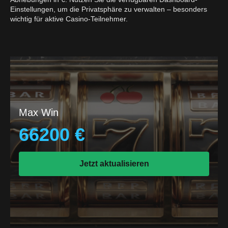
Einstellungen, um die Privatsphäre zu verwalten – besonders
wichtig für aktive Casino-Teilnehmer.
Max Win
66200 €
Jetzt aktualisieren