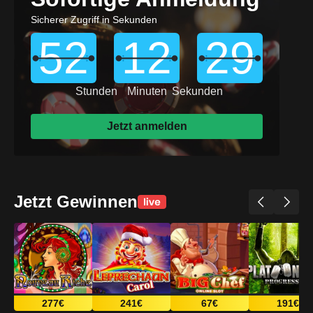
Sicherer Zugriff in Sekunden
52
12
28
Stunden
Minuten
Sekunden
Jetzt anmelden
Jetzt Gewinnen
277€
241€
67€
191€