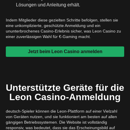
Lösungen und Anleitung erhält.
Indem Mitglieder diese gezielten Schritte befolgen, stellen sie
eine unkomplizierte, geschützte Anmeldung und ein
ununterbrochenes Casino-Erlebnis sicher, was Leon Casino zu
einer zuverlässigen Wahl für €-Gaming macht.
Jetzt beim Leon Casino anmelden
Unterstützte Geräte für die
Leon Casino-Anmeldung
deutsch-Spieler können die Leon-Plattform auf einer Vielzahl
von Geräten nutzen, und sie funktioniert am besten auf allen
gängigen Betriebssystemen. Die Website ist vollständig
responsiv, was bedeutet, dass sie das Erscheinungsbild auf