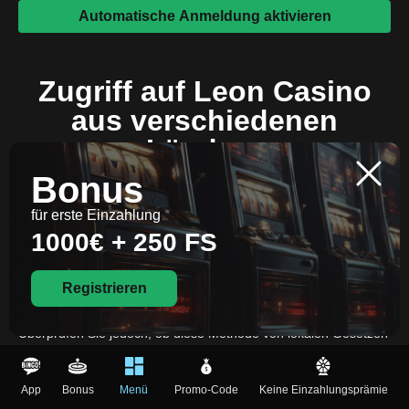
Automatische Anmeldung aktivieren
Zugriff auf Leon Casino
aus verschiedenen
Ländern
Bonus
Regionale Gesetze und Netzwerkeinschränkungen beeinflussen
häufig die Spielerverbindung beim Besuch von Leon Casino aus
für erste Einzahlung
dem Ausland. Betreiber können lokalisierte Site-Versionen oder
1000€ + 250 FS
Geo-Block-Abschnitte basierend auf erkannten IPs
implementieren. Überprüfen Sie vor einer Reise die
Verfügbarkeit der Deutschland-Plattform an Ihrem Zielort. Einige
Registrieren
Regionen erfordern die Nutzung eines VPNs, um das
Hauptportal zu erreichen oder Transaktionen durchzuführen.
Überprüfen Sie jedoch, ob diese Methode von lokalen Gesetzen
und den Regeln von Leon Casino erlaubt ist, da das Maskieren
des Netzwerks ohne Erlaubnis zu vorübergehenden Sperrungen
führen kann. Die Währungsauswahl ändert sich automatisch
App
Bonus
Menü
Promo-Code
Keine Einzahlungsprämie
basierend auf Ihrem Standort und zeigt Einzahlungen und