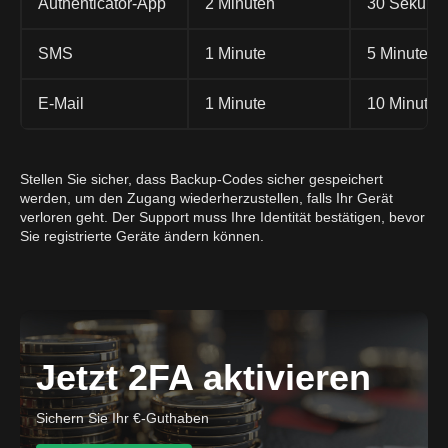
Authenticator-App
2 Minuten
30 Sekund
SMS
1 Minute
5 Minuten
E-Mail
1 Minute
10 Minuten
Stellen Sie sicher, dass Backup-Codes sicher gespeichert
werden, um den Zugang wiederherzustellen, falls Ihr Gerät
verloren geht. Der Support muss Ihre Identität bestätigen, bevor
Sie registrierte Geräte ändern können.
Jetzt 2FA aktivieren
Sichern Sie Ihr €-Guthaben