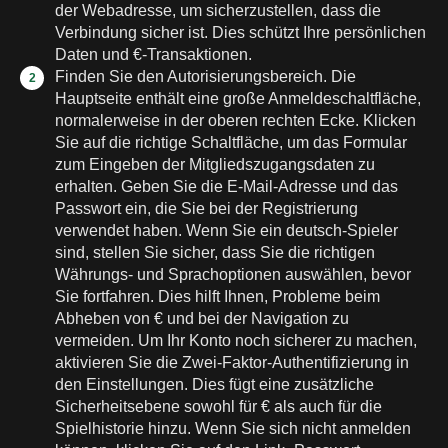
der Webadresse, um sicherzustellen, dass die
Verbindung sicher ist. Dies schützt Ihre persönlichen
Daten und €-Transaktionen.
Finden Sie den Autorisierungsbereich. Die
Hauptseite enthält eine große Anmeldeschaltfläche,
normalerweise in der oberen rechten Ecke. Klicken
Sie auf die richtige Schaltfläche, um das Formular
zum Eingeben der Mitgliedszugangsdaten zu
erhalten. Geben Sie die E-Mail-Adresse und das
Passwort ein, die Sie bei der Registrierung
verwendet haben. Wenn Sie ein deutsch-Spieler
sind, stellen Sie sicher, dass Sie die richtigen
Währungs- und Sprachoptionen auswählen, bevor
Sie fortfahren. Dies hilft Ihnen, Probleme beim
Abheben von € und bei der Navigation zu
vermeiden. Um Ihr Konto noch sicherer zu machen,
aktivieren Sie die Zwei-Faktor-Authentifizierung in
den Einstellungen. Dies fügt eine zusätzliche
Sicherheitsebene sowohl für € als auch für die
Spielhistorie hinzu. Wenn Sie sich nicht anmelden