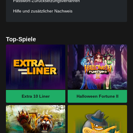
Passwort-Zurücksetzungsverfahren
Hilfe und zusätzlicher Nachweis
Zwei-Schritt-Verifizierung für Leon Casino-Konten
Wie 2FA funktioniert
Top-Spiele
So halten Sie Ihr Konto sicher
So beheben Sie häufige Anmeldeprobleme im Leon
Casino
Falsche Zugangsdaten
Sitzungs-Timeouts und Sicherheitsblockaden
Aktualisieren Ihrer Leon Casino-Kontozugangsdaten
Extra 10 Liner
Halloween Fortune II
So bearbeiten Sie Ihre Profilinformationen
Sicherheitsempfehlungen
Tipps zum Erstellen eines starken Leon Casino-
Passworts