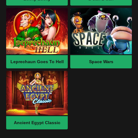
Leprechaun Goes To Hell
Space Wars
Ancient Egypt Classic