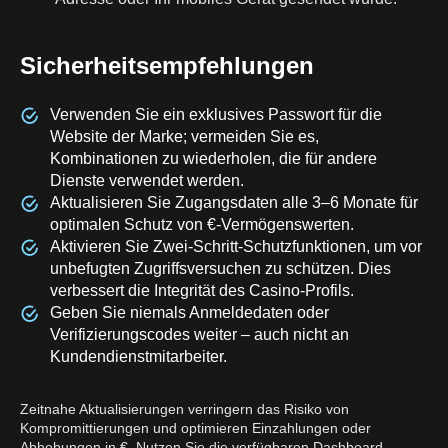
Sicherheitsempfehlungen
Verwenden Sie ein exklusives Passwort für die
Website der Marke; vermeiden Sie es,
Kombinationen zu wiederholen, die für andere
Dienste verwendet werden.
Aktualisieren Sie Zugangsdaten alle 3–6 Monate für
optimalen Schutz von €-Vermögenswerten.
Aktivieren Sie Zwei-Schritt-Schutzfunktionen, um vor
unbefugten Zugriffsversuchen zu schützen. Dies
verbessert die Integrität des Casino-Profils.
Geben Sie niemals Anmeldedaten oder
Verifizierungscodes weiter – auch nicht an
Kundendienstmitarbeiter.
Zeitnahe Aktualisierungen verringern das Risiko von
Kompromittierungen und optimieren Einzahlungen oder
Abhebungen in €. Nutzen Sie die verfügbaren Dashboard-