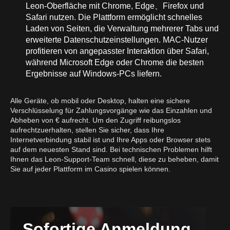
Leon-Oberfläche mit Chrome, Edge、Firefox und
Safari nutzen. Die Plattform ermöglicht schnelles
Laden von Seiten, die Verwaltung mehrerer Tabs und
erweiterte Datenschutzeinstellungen. MAC-Nutzer
profitieren von angepasster Interaktion über Safari,
während Microsoft Edge oder Chrome die besten
Ergebnisse auf Windows-PCs liefern.
Alle Geräte, ob mobil oder Desktop, halten eine sichere
Verschlüsselung für Zahlungsvorgänge wie das Einzahlen und
Abheben von € aufrecht. Um den Zugriff reibungslos
aufrechtzuerhalten, stellen Sie sicher, dass Ihre
Internetverbindung stabil ist und Ihre Apps oder Browser stets
auf dem neuesten Stand sind. Bei technischen Problemen hilft
Ihnen das Leon-Support-Team schnell, diese zu beheben, damit
Sie auf jeder Plattform im Casino spielen können.
Sofortige Anmeldung