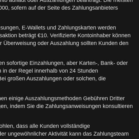
onto auflädt oder Auszahlungen beantragt. Die meisten
000, sofern auf der Seite des Zahlungsanbieters
isungen, E-Wallets und Zahlungskarten werden
saktion beträgt €10. Verifizierte Kontoinhaber können
ner Überweisung oder Auszahlung sollten Kunden den
n sofortige Einzahlungen, aber Karten-, Bank- oder
 in der Regel innerhalb von 24 Stunden
ei großen Auszahlungen oder solchen, die
nen einige Auszahlungsmethoden Gebühren Dritter
en, indem Sie die Zahlungsanweisungen konsultieren
hlen, dass alle Kunden vollständige
oder ungewöhnlicher Aktivität kann das Zahlungsteam