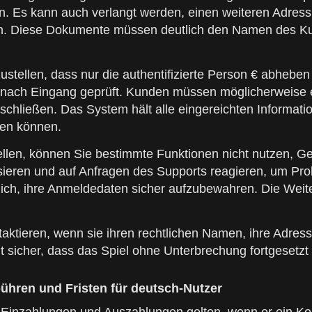
n. Es kann auch verlangt werden, einen weiteren Adress
egen. Diese Dokumente müssen deutlich den Namen des 
rzustellen, dass nur die authentifizierte Person € abhebe
 nach Eingang geprüft. Kunden müssen möglicherweise e
schließen. Das System hält alle eingereichten Informat
fen können.
stellen, können Sie bestimmte Funktionen nicht nutzen,
lisieren und auf Anfragen des Supports reagieren, um Pr
rtlich, ihre Anmeldedaten sicher aufzubewahren. Die Weit
ktieren, wenn sie ihren rechtlichen Namen, ihre Adre
llt sicher, dass das Spiel ohne Unterbrechung fortgesetzt
ühren und Fristen für deutsch-Nutzer