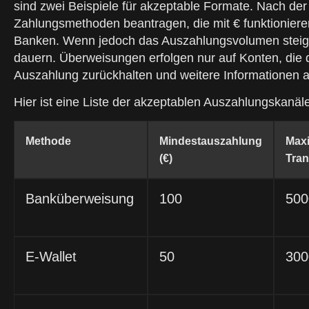
sind zwei Beispiele für akzeptable Formate. Nach der
Zahlungsmethoden beantragen, die mit € funktionier
Banken. Wenn jedoch das Auszahlungsvolumen steigt o
dauern. Überweisungen erfolgen nur auf Konten, die 
Auszahlung zurückhalten und weitere Informationen a
Hier ist eine Liste der akzeptablen Auszahlungskanäl
Methode
Mindestauszahlung
Maxi
(€)
Tran
Banküberweisung
100
500
E-Wallet
50
300