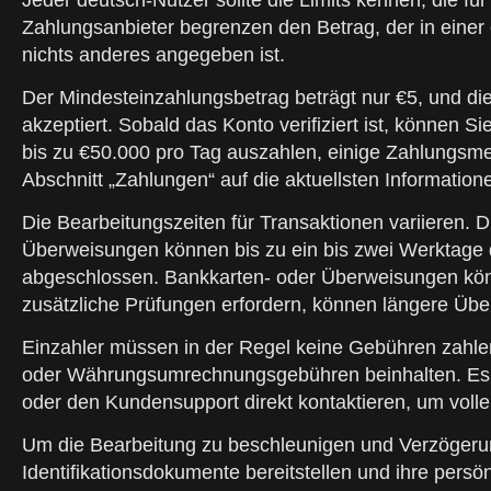
Jeder deutsch-Nutzer sollte die Limits kennen, die f
Zahlungsanbieter begrenzen den Betrag, der in einer 
nichts anderes angegeben ist.
Der Mindesteinzahlungsbetrag beträgt nur €5, und 
akzeptiert. Sobald das Konto verifiziert ist, können 
bis zu €50.000 pro Tag auszahlen, einige Zahlungsm
Abschnitt „Zahlungen“ auf die aktuellsten Information
Die Bearbeitungszeiten für Transaktionen variieren.
Überweisungen können bis zu ein bis zwei Werktage 
abgeschlossen. Bankkarten- oder Überweisungen kön
zusätzliche Prüfungen erfordern, können längere Übe
Einzahler müssen in der Regel keine Gebühren zahl
oder Währungsumrechnungsgebühren beinhalten. Es w
oder den Kundensupport direkt kontaktieren, um voll
Um die Bearbeitung zu beschleunigen und Verzögerun
Identifikationsdokumente bereitstellen und ihre pers