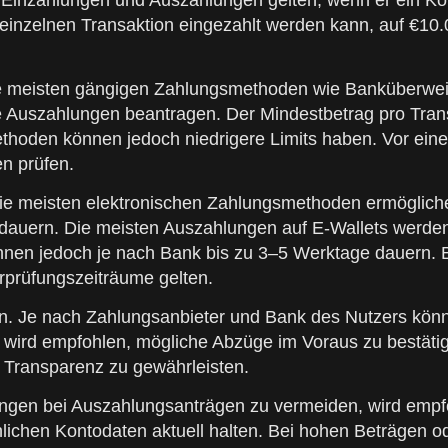
ür Einzahlungen und Auszahlungen gelten, wenn er ein K
einzelnen Transaktion eingezahlt werden kann, auf €10.
die meisten gängigen Zahlungsmethoden wie Banküberwe
Sie Auszahlungen beantragen. Der Mindestbetrag pro Tran
ethoden können jedoch niedrigere Limits haben. Vor ei
en prüfen.
 Die meisten elektronischen Zahlungsmethoden ermögliche
dauern. Die meisten Auszahlungen auf E-Wallets werden
nen jedoch je nach Bank bis zu 3–5 Werktage dauern. B
rprüfungszeiträume gelten.
en. Je nach Zahlungsanbieter und Bank des Nutzers kön
ird empfohlen, mögliche Abzüge im Voraus zu bestätig
e Transparenz zu gewährleisten.
gen bei Auszahlungsanträgen zu vermeiden, wird empfo
önlichen Kontodaten aktuell halten. Bei hohen Beträgen 