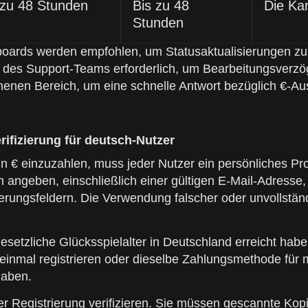
 zu 48 Stunden
Bis zu 48
Die Kar
Stunden
ards werden empfohlen, um Statusaktualisierungen zu 
ng des Support-Teams erforderlich, um Bearbeitungsver
henen Bereich, um eine schnelle Antwort bezüglich €-Au
rifizierung für deutsch-Nutzer
€ einzuzahlen, muss jeder Nutzer ein persönliches Profi
en angeben, einschließlich einer gültigen E-Mail-Adresse
ungsfeldern. Die Verwendung falscher oder unvollständi
gesetzliche Glücksspielalter in Deutschland erreicht ha
s einmal registrieren oder dieselbe Zahlungsmethode für 
haben.
r Registrierung verifizieren. Sie müssen gescannte Kopi