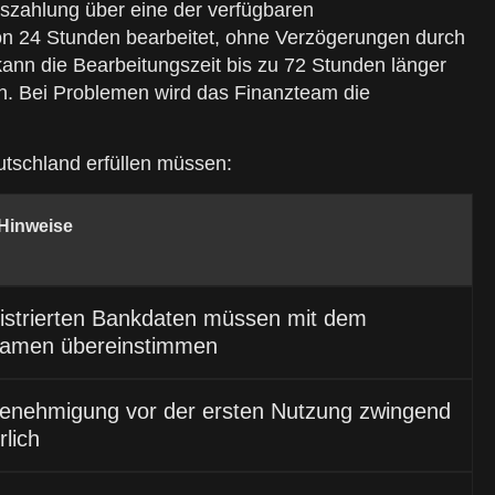
uszahlung über eine der verfügbaren
on 24 Stunden bearbeitet, ohne Verzögerungen durch
ann die Bearbeitungszeit bis zu 72 Stunden länger
en. Bei Problemen wird das Finanzteam die
utschland erfüllen müssen:
 Hinweise
gistrierten Bankdaten müssen mit dem
amen übereinstimmen
nehmigung vor der ersten Nutzung zwingend
rlich