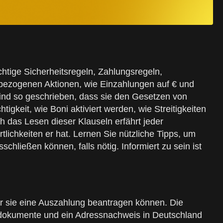
htige Sicherheitsregeln, Zahlungsregeln,
ldbezogenen Aktionen, wie Einzahlungen auf € und
ind so geschrieben, dass sie den Gesetzen von
gkeit, wie Boni aktiviert werden, wie Streitigkeiten
h das Lesen dieser Klauseln erfährt jeder
ichkeiten er hat. Lernen Sie nützliche Tipps, um
hließen können, falls nötig. Informiert zu sein ist
or sie eine Auszahlung beantragen können. Die
isdokumente und ein Adressnachweis in Deutschland