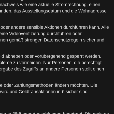
nachweis wie eine aktuelle Stromrechnung, einen
Kunden, das Ausstellungsdatum und die Wohnadresse
n oder andere sensible Aktionen durchführen kann. Alle
ine Videoverifizierung durchführen oder
ionen gemäß strengen Datenschutzregeln sicher und
 Geld abheben oder vorübergehend gesperrt werden.
obleme zu vermeiden. Nur Personen, die berechtigt
ergabe des Zugriffs an andere Personen stellt einen
sse oder Zahlungsmethoden ändern möchten. Die
 wird und Geldtransaktionen in € sicher sind.