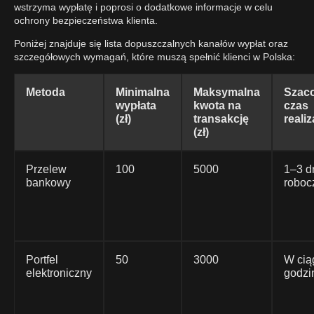
wstrzyma wypłatę i poprosi o dodatkowe informacje w celu
ochrony bezpieczeństwa klienta.
Poniżej znajduje się lista dopuszczalnych kanałów wypłat oraz
szczegółowych wymagań, które muszą spełnić klienci w Polska:
Metoda
Minimalna
Maksymalna
Szac
wypłata
kwota na
czas
(zł)
transakcję
realiz
(zł)
Przelew
100
5000
1–3 d
bankowy
roboc
Portfel
50
3000
W cią
elektroniczny
godzi