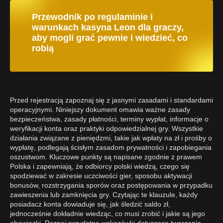
Przewodnik po regulaminie i
warunkach kasyna Leon dla graczy,
aby mogli grać pewnie i wiedzieć, co
robią
Przed rejestracją zapoznaj się z jasnymi zasadami i standardami
operacyjnymi. Niniejszy dokument omawia ważne zasady
bezpieczeństwa, zasady płatności, terminy wypłat, informacje o
weryfikacji konta oraz praktyki odpowiedzialnej gry. Wszystkie
działania związane z pieniędzmi, takie jak wpłaty na zł i prośby o
wypłatę, podlegają ścisłym zasadom prywatności i zapobiegania
oszustwom. Kluczowe punkty są napisane zgodnie z prawem
Polska i zapewniają, że odbiorcy polski wiedzą, czego się
spodziewać w zakresie uczciwości gier, sposobu aktywacji
bonusów, rozstrzygania sporów oraz postępowania w przypadku
zawieszenia lub zamknięcia gry. Czytając te klauzule, każdy
posiadacz konta dowiaduje się, jak śledzić saldo zł,
jednocześnie dokładnie wiedząc, co musi zrobić i jakie są jego