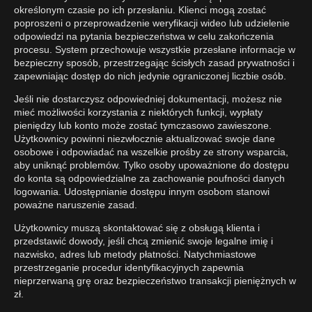
określonym czasie po ich przesłaniu. Klienci mogą zostać
poproszeni o przeprowadzenie weryfikacji wideo lub udzielenie
odpowiedzi na pytania bezpieczeństwa w celu zakończenia
procesu. System przechowuje wszystkie przesłane informacje w
bezpieczny sposób, przestrzegając ścisłych zasad prywatności i
zapewniając dostęp do nich jedynie ograniczonej liczbie osób.
Jeśli nie dostarczysz odpowiedniej dokumentacji, możesz nie
mieć możliwości korzystania z niektórych funkcji, wypłaty
pieniędzy lub konto może zostać tymczasowo zawieszone.
Użytkownicy powinni niezwłocznie aktualizować swoje dane
osobowe i odpowiadać na wszelkie prośby ze strony wsparcia,
aby uniknąć problemów. Tylko osoby upoważnione do dostępu
do konta są odpowiedzialne za zachowanie poufności danych
logowania. Udostępnianie dostępu innym osobom stanowi
poważne naruszenie zasad.
Użytkownicy muszą skontaktować się z obsługą klienta i
przedstawić dowody, jeśli chcą zmienić swoje legalne imię i
nazwisko, adres lub metody płatności. Natychmiastowe
przestrzeganie procedur identyfikacyjnych zapewnia
nieprzerwaną grę oraz bezpieczeństwo transakcji pieniężnych w
zł.