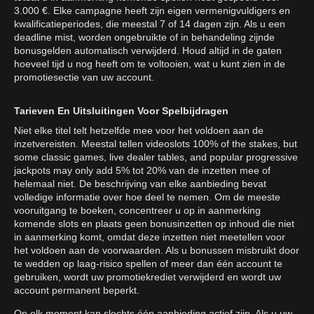
3.000 €. Elke campagne heeft zijn eigen vermenigvuldigers en
kwalificatieperiodes, die meestal 7 of 14 dagen zijn. Als u een
deadline mist, worden ongebruikte of in behandeling zijnde
bonusgelden automatisch verwijderd. Houd altijd in de gaten
hoeveel tijd u nog heeft om te voltooien, wat u kunt zien in de
promotiesectie van uw account.
Tarieven En Uitsluitingen Voor Spelbijdragen
Niet elke titel telt hetzelfde mee voor het voldoen aan de
inzetvereisten. Meestal tellen videoslots 100% of the stakes, but
some classic games, live dealer tables, and popular progressive
jackpots may only add 5% tot 20% van de inzetten mee of
helemaal niet. De beschrijving van elke aanbieding bevat
volledige informatie over hoe deel te nemen. Om de meeste
vooruitgang te boeken, concentreer u op in aanmerking
komende slots en plaats geen bonusinzetten op inhoud die niet
in aanmerking komt, omdat deze inzetten niet meetellen voor
het voldoen aan de voorwaarden. Als u bonussen misbruikt door
te wedden op laag-risico spellen of meer dan één account te
gebruiken, wordt uw promotiekrediet verwijderd en wordt uw
account permanent beperkt.
Op elk moment kan slechts één aanbieding actief zijn. Als u uw