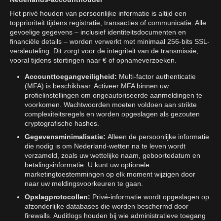
Het privé houden van persoonlijke informatie is altijd een
topprioriteit tijdens registratie, transacties of communicatie. Alle
gevoelige gegevens – inclusief identiteitsdocumenten en
financiële details – worden verwerkt met minimaal 256-bits SSL-
versleuteling. Dit zorgt voor de integriteit van de transmissie,
vooral tijdens stortingen naar € of opnameverzoeken.
Accounttoegangveiligheid:
Multi-factor authenticatie
(MFA) is beschikbaar. Activeer MFA binnen uw
profielinstellingen om ongeautoriseerde aanmeldingen te
voorkomen. Wachtwoorden moeten voldoen aan strikte
complexiteitsregels en worden opgeslagen als gezouten
cryptografische hashes.
Gegevensminimalisatie:
Alleen de persoonlijke informatie
die nodig is om Nederland-wetten na te leven wordt
verzameld, zoals uw wettelijke naam, geboortedatum en
betalingsinformatie. U kunt uw optionele
marketingtoestemmingen op elk moment wijzigen door
naar uw meldingsvoorkeuren te gaan.
Opslagprotocollen:
Privé-informatie wordt opgeslagen op
afzonderlijke databases die worden beschermd door
firewalls. Auditlogs houden bij wie administratieve toegang