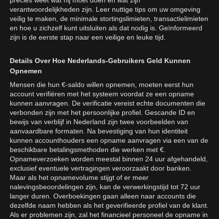
precies weet wat hij moet doen en wat zijn
verantwoordelijkheden zijn. Leer nuttige tips om uw omgeving
veilig te maken, de minimale stortingslimieten, transactielimieten
en hoe u zichzelf kunt uitsluiten als dat nodig is. Geïnformeerd
zijn is de eerste stap naar een veilige en leuke tijd.
Details Over Hoe Nederlands-Gebruikers Geld Kunnen
Opnemen
Mensen die hun €-saldo willen opnemen, moeten eerst hun
account verifiëren met het systeem voordat ze een opname
kunnen aanvragen. De verificatie vereist echte documenten die
verbonden zijn met het persoonlijke profiel. Gescande ID en
bewijs van verblijf in Nederland zijn twee voorbeelden van
aanvaardbare formaten. Na bevestiging van hun identiteit
kunnen accounthouders een opname aanvragen via een van de
beschikbare betalingsmethoden die werken met €.
Opnameverzoeken worden meestal binnen 24 uur afgehandeld,
exclusief eventuele vertragingen veroorzaakt door banken.
Maar als het opnamevolume stijgt of er meer
nalevingsbeoordelingen zijn, kan de verwerkingstijd tot 72 uur
langer duren. Overboekingen gaan alleen naar accounts die
dezelfde naam hebben als het geverifieerde profiel van de klant.
Als er problemen zijn, zal het financieel personeel de opname in