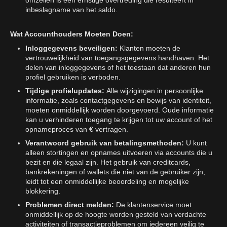
omzeilen is een ernstige overtreding die resulteert in
inbeslagname van het saldo.
Wat Accounthouders Moeten Doen:
Inloggegevens beveiligen:
Klanten moeten de
vertrouwelijkheid van toegangsgegevens handhaven. Het
delen van inloggegevens of het toestaan dat anderen hun
profiel gebruiken is verboden.
Tijdige profielupdates:
Alle wijzigingen in persoonlijke
informatie, zoals contactgegevens en bewijs van identiteit,
moeten onmiddellijk worden doorgevoerd. Oude informatie
kan u verhinderen toegang te krijgen tot uw account of het
opnameproces van € vertragen.
Verantwoord gebruik van betalingsmethoden:
U kunt
alleen stortingen en opnames uitvoeren via accounts die u
bezit en die legaal zijn. Het gebruik van creditcards,
bankrekeningen of wallets die niet van de gebruiker zijn,
leidt tot een onmiddellijke beoordeling en mogelijke
blokkering.
Problemen direct melden:
De klantenservice moet
onmiddellijk op de hoogte worden gesteld van verdachte
activiteiten of transactieproblemen om iedereen veilig te