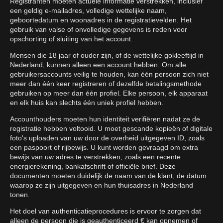
Registranten moeten actuele informatie verstrekken, inclusief
een geldig e-mailadres, volledige wettelijke naam,
geboortedatum en woonadres in de registratievelden. Het
gebruik van valse of onvolledige gegevens is reden voor
opschorting of sluiting van het account.
Mensen die 18 jaar of ouder zijn, of de wettelijke gokleeftijd in
Nederland, kunnen alleen een account hebben. Om alle
gebruikersaccounts veilig te houden, kan één persoon zich niet
meer dan één keer registreren of dezelfde betalingsmethode
gebruiken op meer dan één profiel. Elke persoon, elk apparaat
en elk huis kan slechts één uniek profiel hebben.
Accounthouders moeten hun identiteit verifiëren nadat ze de
registratie hebben voltooid. U moet gescande kopieën of digitale
foto's uploaden van uw door de overheid uitgegeven ID, zoals
een paspoort of rijbewijs. U kunt worden gevraagd om extra
bewijs van uw adres te verstrekken, zoals een recente
energierekening, bankafschrift of officiële brief. Deze
documenten moeten duidelijk de naam van de klant, de datum
waarop ze zijn uitgegeven en hun thuisadres in Nederland
tonen.
Het doel van authenticatieprocedures is ervoor te zorgen dat
alleen de persoon die is geauthenticeerd € kan opnemen of