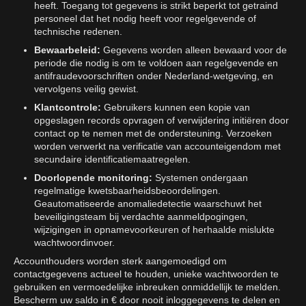
heeft. Toegang tot gegevens is strikt beperkt tot getraind
personeel dat het nodig heeft voor regelgevende of
technische redenen.
Bewaarbeleid:
Gegevens worden alleen bewaard voor de
periode die nodig is om te voldoen aan regelgevende en
antifraudevoorschriften onder Nederland-wetgeving, en
vervolgens veilig gewist.
Klantcontrole:
Gebruikers kunnen een kopie van
opgeslagen records opvragen of verwijdering initiëren door
contact op te nemen met de ondersteuning. Verzoeken
worden verwerkt na verificatie van accounteigendom met
secundaire identificatiemaatregelen.
Doorlopende monitoring:
Systemen ondergaan
regelmatige kwetsbaarheidsbeoordelingen.
Geautomatiseerde anomaliedetectie waarschuwt het
beveiligingsteam bij verdachte aanmeldpogingen,
wijzigingen in opnamevoorkeuren of herhaalde mislukte
wachtwoordinvoer.
Accounthouders worden sterk aangemoedigd om
contactgegevens actueel te houden, unieke wachtwoorden te
gebruiken en vermoedelijke inbreuken onmiddellijk te melden.
Bescherm uw saldo in € door nooit inloggegevens te delen en