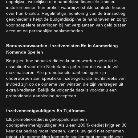
dagelijkse, wekelijkse of maandelijkse financiële limieten
instellen binnen hun profiel, waarbij ze strikte controle houden
over hun €-saldo. Regelmatige monitoring van de transactieg
geschiedenis helpt de budgetdiscipline te handhaven en zorgt
voor soepelere ervaringen bij het verplaatsen van geld tussen
account en persoonlijke bankmethoden.
Bonusvoorwaarden: Inzetvereisten En In Aanmerking
Komende Spellen
Begrijpen hoe bonuskredieten kunnen worden gebruikt is
essentieel voor elke Nederlands-gebruiker die waarde wil
maximaliseren. Alle promotionele aanbiedingen zijn
onderworpen aan specifieke inzetregels, die rechtstreeks van
invloed zijn op de opname van winsten die zijn verkregen uit
extra kredieten. Bekijk de volgende details voordat u een
promotionele aanbieding accepteert.
Inzetvermenigvuldigers En Tijdframes
Elk promotiekrediet is gekoppeld aan een
doorspelvermenigvuldiger. Als u een 100 €-krediet krijgt en 30
keer dat bedrag moet inzetten, kunt u uw geld niet opnemen
totdat u in aanmerking komende spellen hebt gespeeld voor