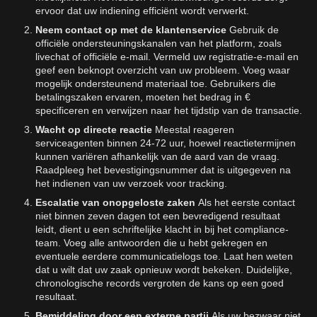
ervoor dat uw indiening efficiënt wordt verwerkt.
Neem contact op met de klantenservice
Gebruik de
officiële ondersteuningskanalen van het platform, zoals
livechat of officiële e-mail. Vermeld uw registratie-e-mail en
geef een beknopt overzicht van uw probleem. Voeg waar
mogelijk ondersteunend materiaal toe. Gebruikers die
betalingszaken ervaren, moeten het bedrag in €
specificeren en verwijzen naar het tijdstip van de transactie.
Wacht op directe reactie
Meestal reageren
serviceagenten binnen 24-72 uur, hoewel reactietermijnen
kunnen variëren afhankelijk van de aard van de vraag.
Raadpleeg het bevestigingsnummer dat is uitgegeven na
het indienen van uw verzoek voor tracking.
Escalatie van onopgeloste zaken
Als het eerste contact
niet binnen zeven dagen tot een bevredigend resultaat
leidt, dient u een schriftelijke klacht in bij het compliance-
team. Voeg alle antwoorden die u hebt gekregen en
eventuele eerdere communicatielogs toe. Laat hen weten
dat u wilt dat uw zaak opnieuw wordt bekeken. Duidelijke,
chronologische records vergroten de kans op een goed
resultaat.
Bemiddeling door een externe partij
Als uw bezwaar niet