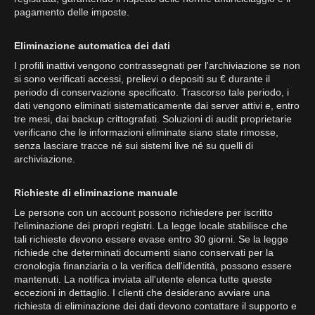
pagamento delle imposte.
Eliminazione automatica dei dati
I profili inattivi vengono contrassegnati per l'archiviazione se non
si sono verificati accessi, prelievi o depositi su € durante il
periodo di conservazione specificato. Trascorso tale periodo, i
dati vengono eliminati sistematicamente dai server attivi e, entro
tre mesi, dai backup crittografati. Soluzioni di audit proprietarie
verificano che le informazioni eliminate siano state rimosse,
senza lasciare tracce né sui sistemi live né su quelli di
archiviazione.
Richieste di eliminazione manuale
Le persone con un account possono richiedere per iscritto
l'eliminazione dei propri registri. La legge locale stabilisce che
tali richieste devono essere evase entro 30 giorni. Se la legge
richiede che determinati documenti siano conservati per la
cronologia finanziaria o la verifica dell'identità, possono essere
mantenuti. La notifica inviata all'utente elenca tutte queste
eccezioni in dettaglio. I clienti che desiderano avviare una
richiesta di eliminazione dei dati devono contattare il supporto e