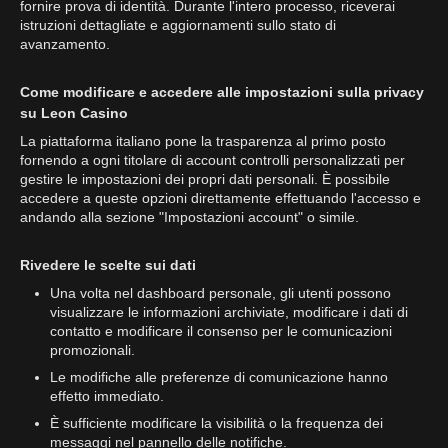
fornire prova di identità. Durante l'intero processo, riceverai
istruzioni dettagliate e aggiornamenti sullo stato di
avanzamento.
Come modificare e accedere alle impostazioni sulla privacy
su Leon Casino
La piattaforma italiano pone la trasparenza al primo posto
fornendo a ogni titolare di account controlli personalizzati per
gestire le impostazioni dei propri dati personali. È possibile
accedere a queste opzioni direttamente effettuando l'accesso e
andando alla sezione "Impostazioni account" o simile.
Rivedere le scelte sui dati
Una volta nel dashboard personale, gli utenti possono
visualizzare le informazioni archiviate, modificare i dati di
contatto e modificare il consenso per le comunicazioni
promozionali.
Le modifiche alle preferenze di comunicazione hanno
effetto immediato.
È sufficiente modificare la visibilità o la frequenza dei
messaggi nel pannello delle notifiche.