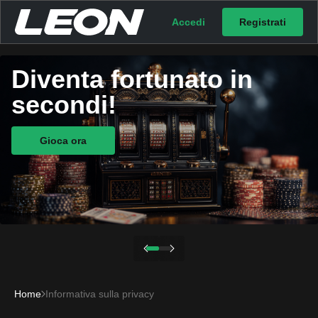
Accedi
Registrati
Diventa fortunato in
secondi!
Gioca ora
Home
Informativa sulla privacy