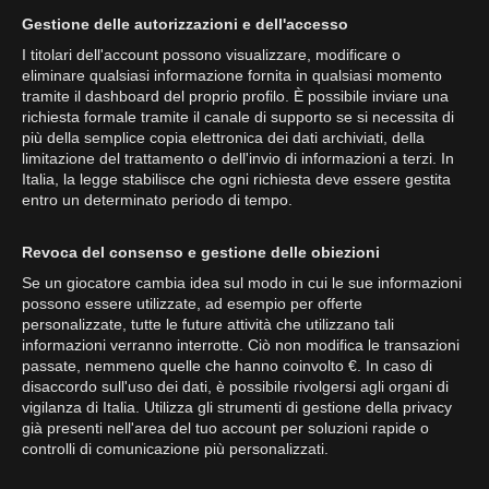
Gestione delle autorizzazioni e dell'accesso
I titolari dell'account possono visualizzare, modificare o
eliminare qualsiasi informazione fornita in qualsiasi momento
tramite il dashboard del proprio profilo. È possibile inviare una
richiesta formale tramite il canale di supporto se si necessita di
più della semplice copia elettronica dei dati archiviati, della
limitazione del trattamento o dell'invio di informazioni a terzi. In
Italia, la legge stabilisce che ogni richiesta deve essere gestita
entro un determinato periodo di tempo.
Revoca del consenso e gestione delle obiezioni
Se un giocatore cambia idea sul modo in cui le sue informazioni
possono essere utilizzate, ad esempio per offerte
personalizzate, tutte le future attività che utilizzano tali
informazioni verranno interrotte. Ciò non modifica le transazioni
passate, nemmeno quelle che hanno coinvolto €. In caso di
disaccordo sull'uso dei dati, è possibile rivolgersi agli organi di
vigilanza di Italia. Utilizza gli strumenti di gestione della privacy
già presenti nell'area del tuo account per soluzioni rapide o
controlli di comunicazione più personalizzati.