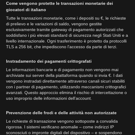
Come vengono protette le transazioni monetarie dei
giocatori di italiano
Tutte le transazioni monetarie, come i depositi su €, le richieste
di prelievo e le variazioni di saldo, vengono gestite
esclusivamente tramite gateway di pagamento autorizzati che
soddisfano i più elevati standard di sicurezza negli Stati Uniti e a
livello internazionale. Ogni trasferimento è protetto da protocolli
TLS a 256 bit, che impediscono l'accesso da parte di terzi.
Instradamento dei pagamenti crittografati
Le informazioni bancarie e di pagamento non vengono mai
archiviate sui server della piattaforma quando si invia €. I dati
vengono instradati direttamente attraverso canali sicuri stabiliti
con i partner di pagamento, utilizzando meccanismi crittografici
avanzati. Questo approccio elimina il rischio di intercettazione o
uso improprio delle informazioni dell'account.
Prevenzione delle frodi e delle attività non autorizzate
Le richieste di transazione vengono sottoposte a convalida
rigorosa. I sistemi verificano anomalie – come indirizzi IP
sconosciuti o impronte digitali del dispositivo – e sospendono