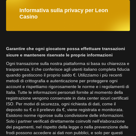
Informativa sulla privacy per Leon
Casino
Garantire che ogni giocatore possa effettuare transazioni
sicure e mantenere riservate le proprie informazioni
Ogni transazione sulla nostra piattaforma si basa su chiarezza e
trasparenza, il che conferisce agli utenti italiano completa fiducia
quando gestiscono il proprio saldo €. Utilizziamo i più recenti
metodi di crittografia e autenticazione per proteggere ogni
account e rispettiamo rigorosamente le norme e i regolamenti di
Italia. Tutte le informazioni personali fornite al momento della
registrazione vengono conservate in data center sicuri certificati
ISO. Per motivi di sicurezza, ogni richiesta di dati, come il
deposito su € o il prelievo da €, viene registrata e monitorata.
Esistono norme rigorose sulla condivisione delle informazioni.
Solo i partner verificati direttamente coinvolti nell'elaborazione
dei pagamenti, nel rispetto della legge o nella prevenzione delle
frodi possono accedere ai dati non pubblici, e solo per questi