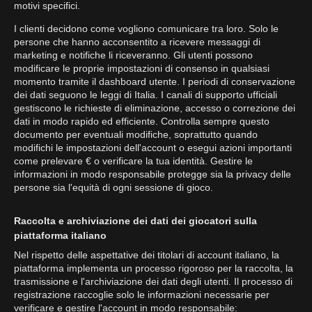
motivi specifici.
I clienti decidono come vogliono comunicare tra loro. Solo le
persone che hanno acconsentito a ricevere messaggi di
marketing e notifiche li riceveranno. Gli utenti possono
modificare le proprie impostazioni di consenso in qualsiasi
momento tramite il dashboard utente. I periodi di conservazione
dei dati seguono le leggi di Italia. I canali di supporto ufficiali
gestiscono le richieste di eliminazione, accesso o correzione dei
dati in modo rapido ed efficiente. Controlla sempre questo
documento per eventuali modifiche, soprattutto quando
modifichi le impostazioni dell'account o esegui azioni importanti
come prelevare € o verificare la tua identità. Gestire le
informazioni in modo responsabile protegge sia la privacy delle
persone sia l'equità di ogni sessione di gioco.
Raccolta e archiviazione dei dati dei giocatori sulla
piattaforma italiano
Nel rispetto delle aspettative dei titolari di account italiano, la
piattaforma implementa un processo rigoroso per la raccolta, la
trasmissione e l'archiviazione dei dati degli utenti. Il processo di
registrazione raccoglie solo le informazioni necessarie per
verificare e gestire l'account in modo responsabile: